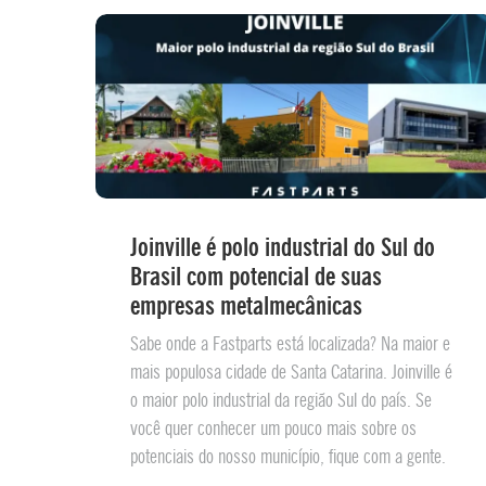
Joinville é polo industrial do Sul do
Brasil com potencial de suas
empresas metalmecânicas
Sabe onde a Fastparts está localizada? Na maior e
mais populosa cidade de Santa Catarina. Joinville é
o maior polo industrial da região Sul do país. Se
você quer conhecer um pouco mais sobre os
potenciais do nosso município, fique com a gente.