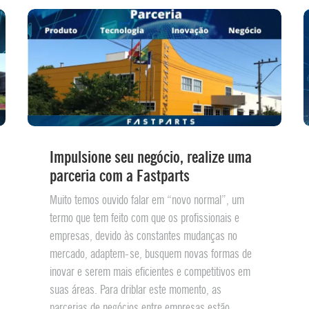
Impulsione seu negócio, realize uma
parceria com a Fastparts
Muito temos ouvido falar em “novo normal”, um
termo que tem feito com que os profissionais e
empresas, devido às constantes mudanças no
mercado, adaptem-se, busquem novas formas de
inovar e serem mais eficientes e competitivos em
suas áreas. Para driblar este momento, as
parcerias de negócios entre empresas estão