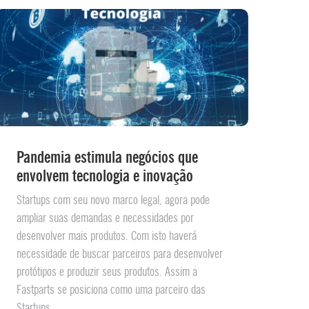
Pandemia estimula negócios que
envolvem tecnologia e inovação
Startups com seu novo marco legal, agora pode
ampliar suas demandas e necessidades por
desenvolver mais produtos. Com isto haverá
necessidade de buscar parceiros para desenvolver
protótipos e produzir seus produtos. Assim a
Fastparts se posiciona como uma parceiro das
Startups.