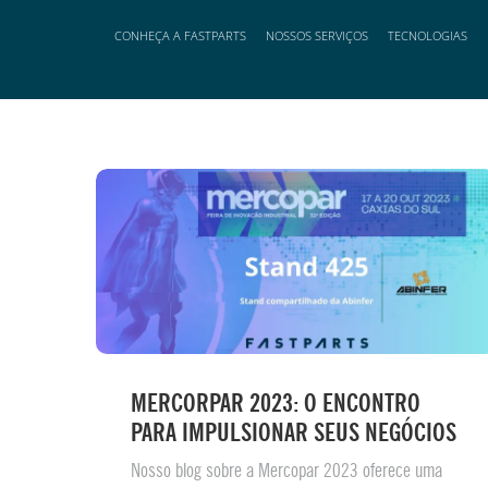
CONHEÇA A FASTPARTS
NOSSOS SERVIÇOS
TECNOLOGIAS
Posts do blog
MERCORPAR 2023: O ENCONTRO
PARA IMPULSIONAR SEUS NEGÓCIOS
Nosso blog sobre a Mercopar 2023 oferece uma