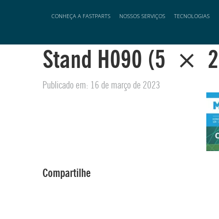
CONHEÇA A FASTPARTS
NOSSOS SERVIÇOS
TECNOLOGIAS
Stand H090 (5 × 
Stand H090 (5 × 2 cm)
Publicado em: 16 de março de 2023
Compartilhe