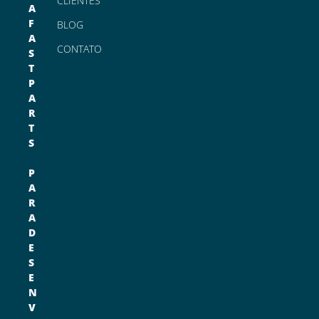
CLIENTES
A
F
BLOG
A
CONTATO
S
T
P
A
R
T
S
P
A
R
A
D
E
S
E
N
V