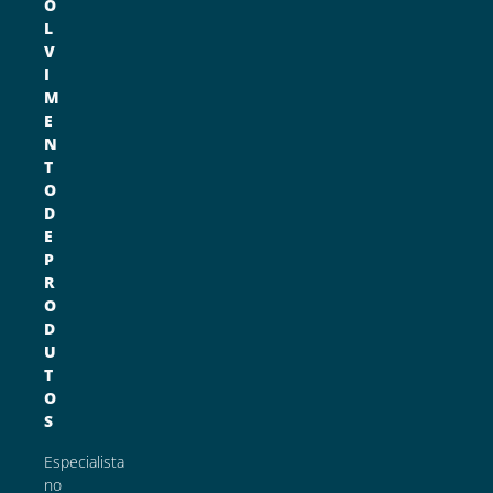
O
L
V
I
M
E
N
T
O
D
E
P
R
O
D
U
T
O
S
Especialista
no