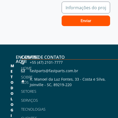
Enviar
ENCONTRE
CANAIS DE CONTATO
AQUI
+55 (47) 2101-7777
M
HOME
fastparts@fastparts.com.br
E
T
SOBRE
R. Manoel da Luz Fontes, 33 - Costa e Silva,
O
NÓS
Joinville - SC, 89219-220
D
SETORES
O
L
SERVIÇOS
O
TECNOLOGIAS
G
I